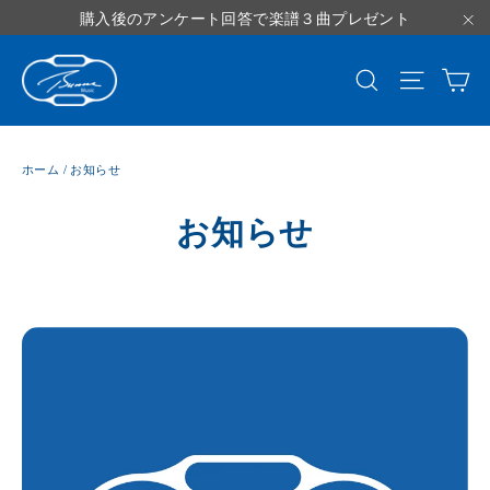
コ
購入後のアンケート回答で楽譜３曲プレゼント
ン
"
テ
カ
じ
検索
サイトナ
ン
る
ツ
に
ホーム
/
お知らせ
ス
お知らせ
キ
ッ
プ
す
る