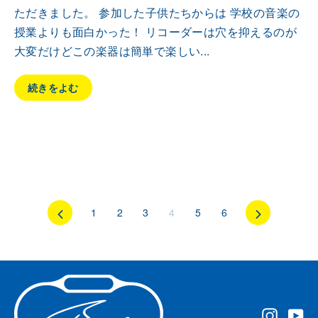
ただきました。 参加した子供たちからは 学校の音楽の
授業よりも面白かった！ リコーダーは穴を抑えるのが
大変だけどこの楽器は簡単で楽しい...
続きをよむ
前
1
2
3
4
5
6
次
の
の
ペ
ペ
ー
ー
ジ
ジ
Instag
Yo